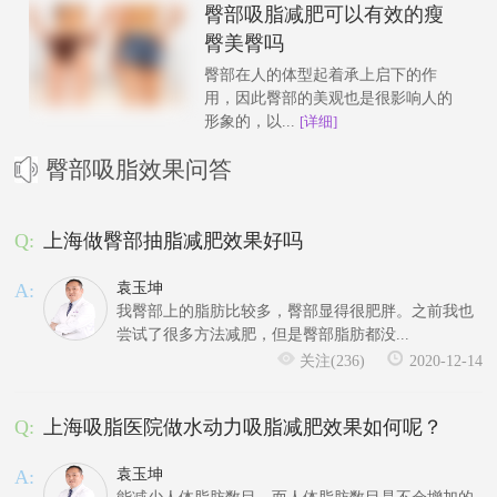
臀部吸脂减肥可以有效的瘦
臀美臀吗
臀部在人的体型起着承上启下的作
用，因此臀部的美观也是很影响人的
形象的，以...
[详细]
臀部吸脂效果问答
Q:
上海做臀部抽脂减肥效果好吗
A:
袁玉坤
我臀部上的脂肪比较多，臀部显得很肥胖。之前我也
尝试了很多方法减肥，但是臀部脂肪都没...
关注(236)
2020-12-14
Q:
上海吸脂医院做水动力吸脂减肥效果如何呢？
A:
袁玉坤