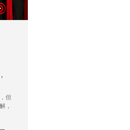
，
，但
解，