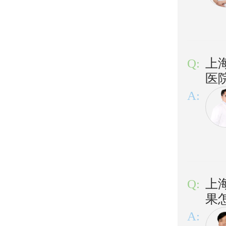
Q:
上
医
A:
Q:
上
果
A: