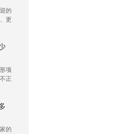
迎的
、更
少
形项
不正
多
家的