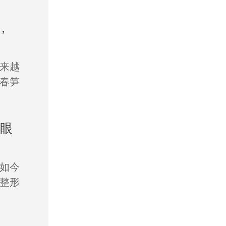
，
来越
春笋
双眼
如今
整形