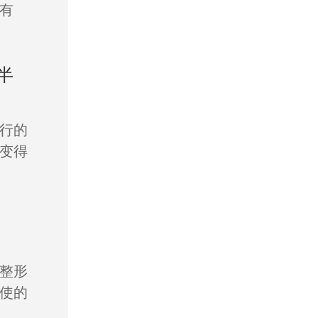
有
半
行的
变得
整形
使的