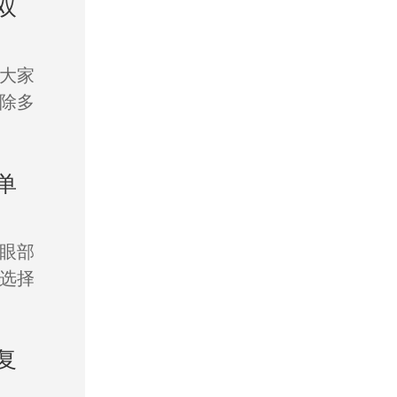
双
大家
除多
单
眼部
选择
复