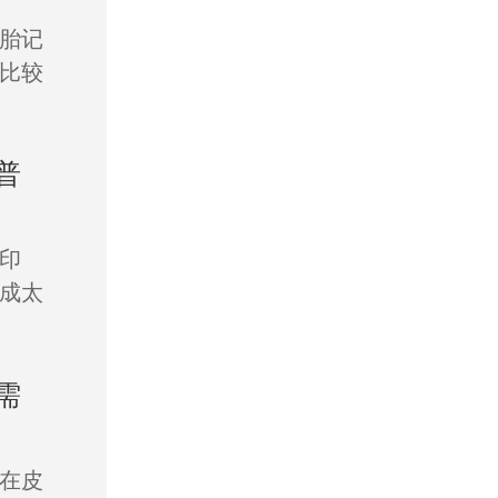
胎记
比较
普
印
成太
需
在皮