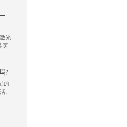
一
激光
莱医
吗?
记的
活、