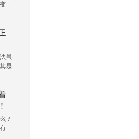
变，
正
法虽
其是
着
！
 ?
有