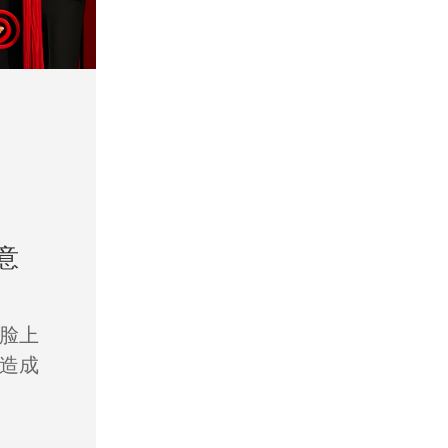
意
脸上
造成