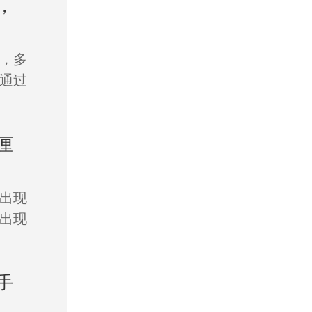
，
，多
通过
厘
出现
出现
手