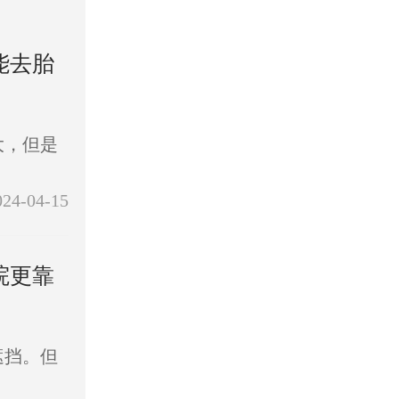
能去胎
大，但是
024-04-15
院更靠
遮挡。但