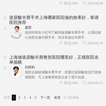
关注(109)
2024-04-09
Q:
玻尿酸丰唇手术上海哪家医院做的效果好，靠谱
医院推荐
A:
庞莹
前段时间在小红书了解到玻尿酸丰唇手术，让我比较
心动想去做丰唇手术。有没有做过丰唇手...
关注(194)
2024-03-29
Q:
上海做玻尿酸丰唇整形医院哪里好，正规医院名
单揭晓
A:
刘明利
我想去做玻尿酸丰唇手术，想通过玻尿酸填充打造饱
满唇部。可上海整形医院太多了我不知道...
关注(180)
2024-03-25
首页
1
2
3
4
5
下一页
末页
共
5
页
50
条