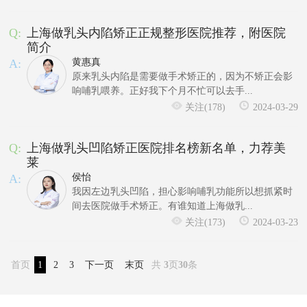
Q:
上海做乳头内陷矫正正规整形医院推荐，附医院
简介
A:
黄惠真
原来乳头内陷是需要做手术矫正的，因为不矫正会影
响哺乳喂养。正好我下个月不忙可以去手...
关注(178)
2024-03-29
Q:
上海做乳头凹陷矫正医院排名榜新名单，力荐美
莱
A:
侯怡
我因左边乳头凹陷，担心影响哺乳功能所以想抓紧时
间去医院做手术矫正。有谁知道上海做乳...
关注(173)
2024-03-23
首页
1
2
3
下一页
末页
共
3
页
30
条