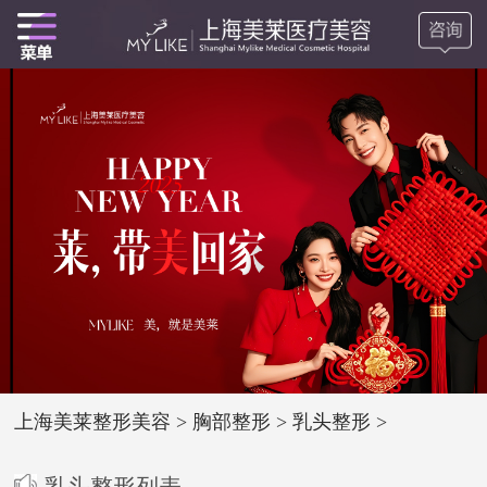
上海美莱整形美容
>
胸部整形
>
乳头整形
>
乳头整形列表