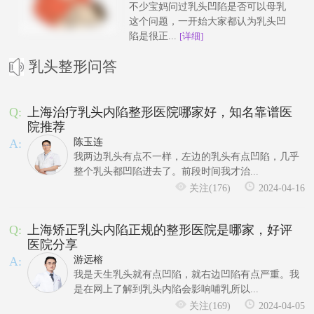
不少宝妈问过乳头凹陷是否可以母乳
这个问题，一开始大家都认为乳头凹
陷是很正...
[详细]
乳头整形问答
Q:
上海治疗乳头内陷整形医院哪家好，知名靠谱医
院推荐
A:
陈玉连
我两边乳头有点不一样，左边的乳头有点凹陷，几乎
整个乳头都凹陷进去了。前段时间我才治...
关注(176)
2024-04-16
Q:
上海矫正乳头内陷正规的整形医院是哪家，好评
医院分享
A:
游远榕
我是天生乳头就有点凹陷，就右边凹陷有点严重。我
是在网上了解到乳头内陷会影响哺乳所以...
关注(169)
2024-04-05