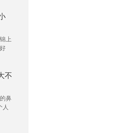
小
锦上
好
大不
的鼻
个人