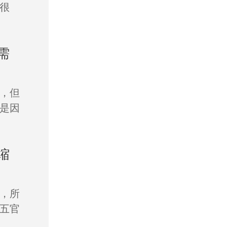
很
需
，但
是因
缩
，所
五官