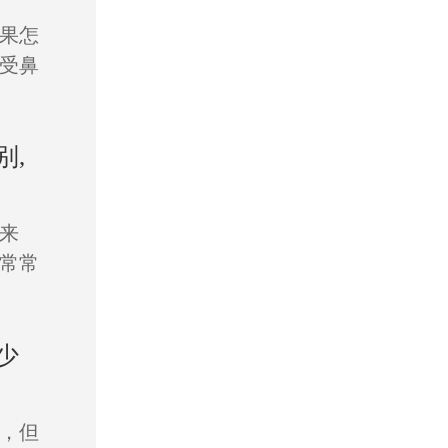
果怎
受鼻
别,
来
常常
少
，但