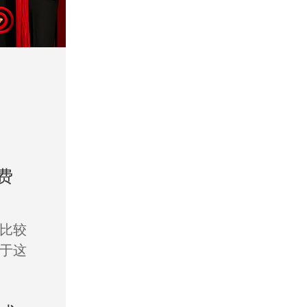
费
比较
于这