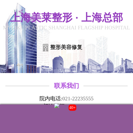
上海美莱整形 · 上海总部
MYLIKE PLASTIC SHANGHAI FLAGSHIP HOSPITAL
整形美容修复
联系我们
院内电话:
021-22235555
门诊时间:
8:00-20:00
43+
来院路线