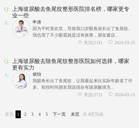
Q:
上海玻尿酸去鱼尾纹整形医院排名榜，哪家更专
业一些
A:
申涛
因为平时喜欢笑，导致我22岁眼角就长出了鱼尾纹。
我也用了不少眼霜就是没有效果，朋友建议...
关注(131)
2024-03-23
Q:
上海玻尿酸去除鱼尾纹整形医院如何选择，哪家
更有实力
A:
侯怡
我眼角长出了鱼尾纹，让我看起来比实际年龄老了许
多。前段时间朋友我说现在有玻尿酸填充...
关注(172)
2024-03-15
首页
1
2
3
4
5
下一页
末页
共
8
页
72
条