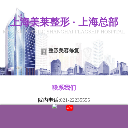
上海美莱整形 · 上海总部
MYLIKE PLASTIC SHANGHAI FLAGSHIP HOSPITAL
整形美容修复
联系我们
院内电话:
021-22235555
门诊时间:
8:00-20:00
40+
来院路线