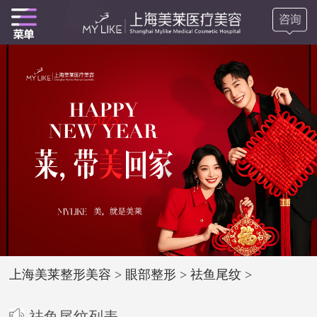
上海美莱整形美容
>
眼部整形
>
祛鱼尾纹
>
祛鱼尾纹列表