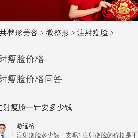
莱整形美容
>
微整形
>
注射瘦脸
>
射瘦脸价格
射瘦脸价格问答
注射瘦脸一针要多少钱
游远榕
注射瘦脸多少钱一支呢? 注射瘦脸的价格是