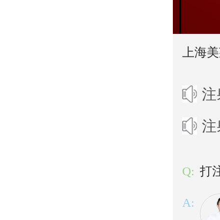
上海美
注
注
Q:
打
A: