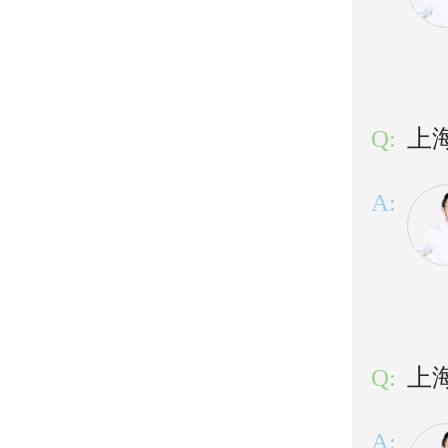
Q:
上
A:
Q:
上
A: