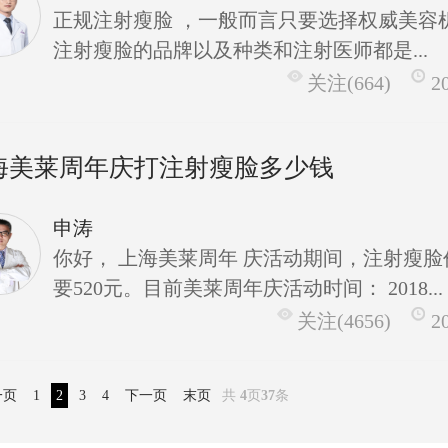
正规注射瘦脸 ，一般而言只要选择权威美容
注射瘦脸的品牌以及种类和注射医师都是...
关注(664)
2
海美莱周年庆打注射瘦脸多少钱
申涛
你好， 上海美莱周年 庆活动期间，注射瘦脸
要520元。目前美莱周年庆活动时间： 2018...
关注(4656)
2
一页
1
2
3
4
下一页
末页
共
4
页
37
条