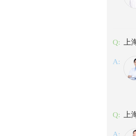
Q:
上
A:
Q:
上
A: