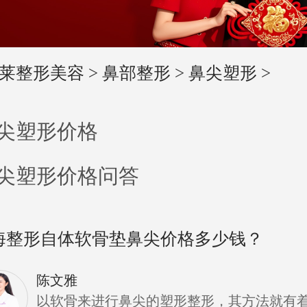
莱整形美容
>
鼻部整形
>
鼻尖塑形
>
尖塑形价格
尖塑形价格问答
海整形自体软骨垫鼻尖价格多少钱？
陈文雅
以软骨来进行鼻尖的塑形整形，其方法就有