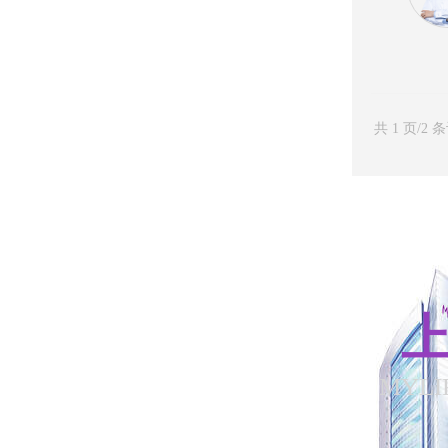
共 1 页/2 
上
MYLI