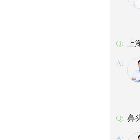
Q:
上
A:
Q:
鼻
A: