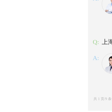
Q:
上
A:
共 1 页/9 