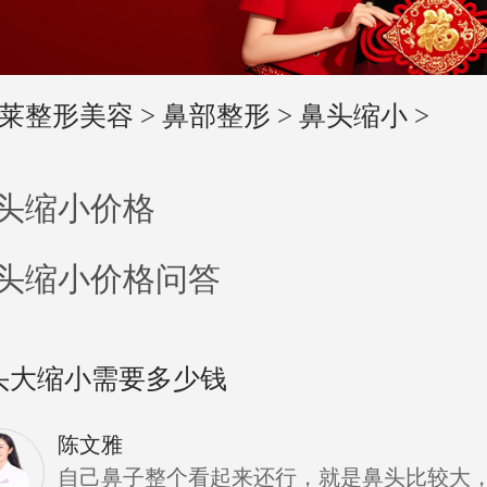
莱整形美容
>
鼻部整形
>
鼻头缩小
>
头缩小价格
头缩小价格问答
头大缩小需要多少钱
陈文雅
自己鼻子整个看起来还行，就是鼻头比较大