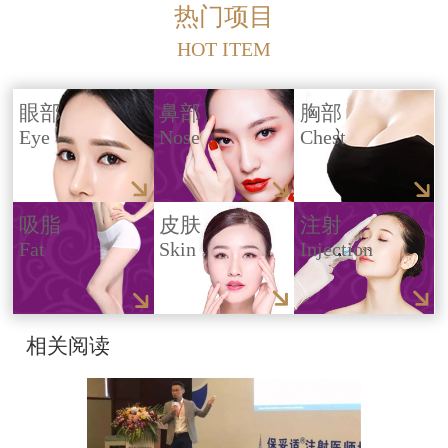
热门项目
HOT ITEM
眼部
鼻部
胸部
Eye
Nose
Chest
吸脂
皮肤
注射
Fat
Skin
Injection
相关阅读