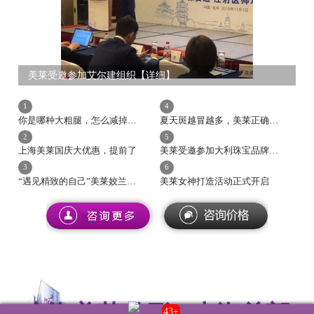
美莱受邀参加艾尔建组织
【详细】
1
4
你是哪种大粗腿，怎么减掉你的粗大腿
夏天斑越冒越多，美莱正确祛斑比防晒更重要
2
5
上海美莱国庆大优惠，提前了
美莱受邀参加大利珠宝品牌YvesLemay美丽品鉴之夜
3
6
“遇见精致的自己”美莱姣兰玻尿酸专场
美莱女神打造活动正式开启
43+